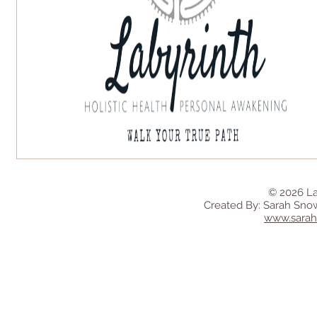
© 2026 La
Created By: Sarah Sno
www.sara