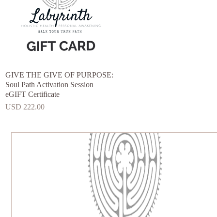
GIVE THE GIVE OF PURPOSE:
Vista rápida
Soul Path Activation Session
eGIFT Certificate
Precio
USD 222.00